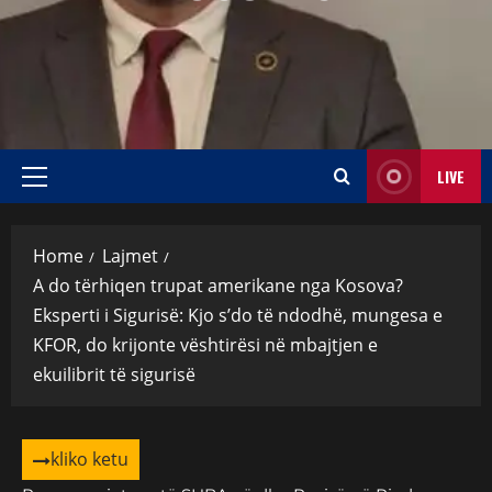
LIVE
Home
Lajmet
A do tërhiqen trupat amerikane nga Kosova?
Eksperti i Sigurisë: Kjo s’do të ndodhë, mungesa e
KFOR, do krijonte vështirësi në mbajtjen e
ekuilibrit të sigurisë
kliko ketu