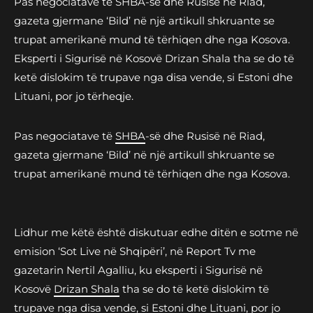
Pas negociatave të SHBA-së dhe Rusisë në Riad,
gazeta gjermane ‘Bild’ në një artikull shkruante se
trupat amerikanë mund të tërhiqen dhe nga Kosova.
Eksperti i Sigurisë në Kosovë Drizan Shala tha se do të
ketë dislokim të trupave nga disa vende, si Estoni dhe
Lituani, por jo tërheqje.
Pas negociatave të
SHBA
-së dhe Rusisë në Riad,
gazeta gjermane ‘Bild’ në një artikull shkruante se
trupat amerikanë mund të tërhiqen dhe nga Kosova.
Lidhur me këtë është diskutuar edhe ditën e sotme në
emision ‘Sot Live në Shqipëri’, në Report Tv me
gazetarin Nertil Agalliu, ku eksperti i Sigurisë në
Kosovë
Drizan Shala
tha se do të ketë dislokim të
trupave nga disa vende, si Estoni dhe Lituani, por jo